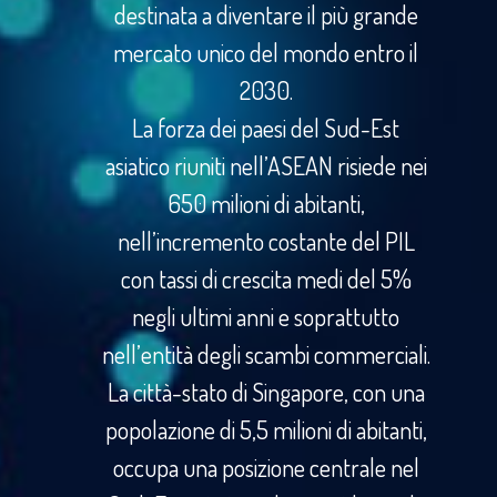
destinata a diventare il più grande
mercato unico del mondo entro il
2030.
La forza dei paesi del Sud-Est
asiatico riuniti nell’ASEAN risiede nei
650 milioni di abitanti,
nell’incremento costante del PIL
con tassi di crescita medi del 5%
negli ultimi anni e soprattutto
nell’entità degli scambi commerciali.
La città-stato di Singapore, con una
popolazione di 5,5 milioni di abitanti,
occupa una posizione centrale nel